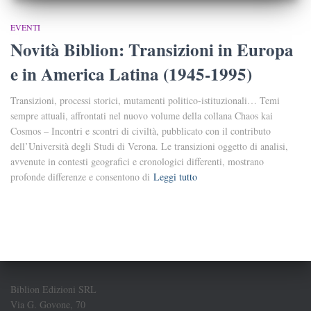
EVENTI
Novità Biblion: Transizioni in Europa
e in America Latina (1945-1995)
Transizioni, processi storici, mutamenti politico-istituzionali… Temi
sempre attuali, affrontati nel nuovo volume della collana Chaos kai
Cosmos – Incontri e scontri di civiltà, pubblicato con il contributo
dell’Università degli Studi di Verona. Le transizioni oggetto di analisi,
avvenute in contesti geografici e cronologici differenti, mostrano
profonde differenze e consentono di
Leggi tutto
Biblion Edizioni SRL
Via G. Govone, 70