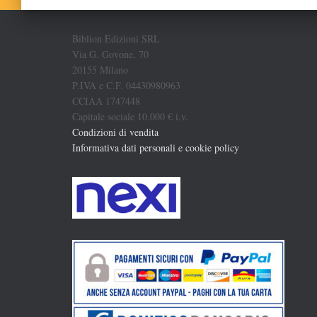
Biblion Edizioni SRL
Via G. Govone, 70
20155 Milano
P.IVA e C.F. 04430980963
CCIAA 1747448
Capitale sociale 10.000 € i.v.
Condizioni di vendita
Informativa dati personali e cookie policy