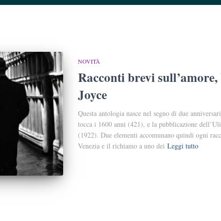
NOVITÀ
Racconti brevi sull’amore, 
Joyce
Questa antologia nasce nel segno di due anniversari
tocca i 1600 anni (421), e la pubblicazione dell’Ul
(1922). Due elementi accomunano quindi ogni racc
Venezia e il richiamo a uno dei
Leggi tutto