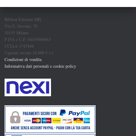
Biblion Edizioni SRL
Via G. Govone, 70
20155 Milano
P.IVA e C.F. 04430980963
CCIAA 1747448
Capitale sociale 10.000 € i.v.
Condizioni di vendita
Informativa dati personali e cookie policy