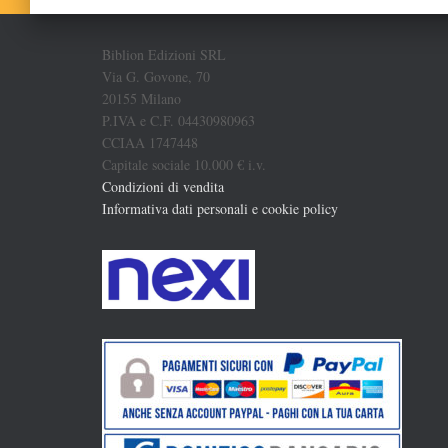
Biblion Edizioni SRL
Via G. Govone, 70
20155 Milano
P.IVA e C.F. 04430980963
CCIAA 1747448
Capitale sociale 10.000 € i.v.
Condizioni di vendita
Informativa dati personali e cookie policy