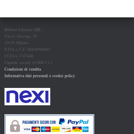
Biblion Edizioni SRL
Via G. Govone, 70
20155 Milano
P.IVA e C.F. 04430980963
CCIAA 1747448
Capitale sociale 10.000 € i.v.
Condizioni di vendita
Informativa dati personali e cookie policy