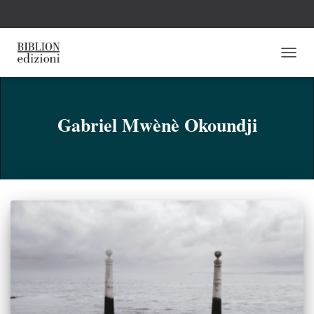
NAVI
TOGG
Gabriel Mwènè Okoundji