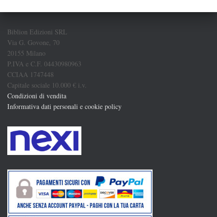
Biblion Edizioni SRL
Via G. Govone, 70
20155 Milano
P.IVA e C.F. 04430980963
CCIAA 1747448
Capitale sociale 10.000 € i.v.
Condizioni di vendita
Informativa dati personali e cookie policy