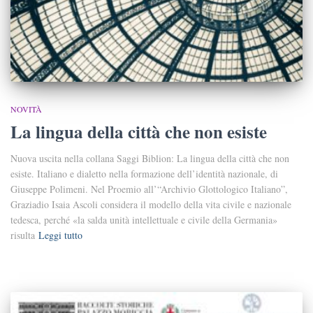
NOVITÀ
La lingua della città che non esiste
Nuova uscita nella collana Saggi Biblion: La lingua della città che non
esiste. Italiano e dialetto nella formazione dell’identità nazionale, di
Giuseppe Polimeni. Nel Proemio all’“Archivio Glottologico Italiano”,
Graziadio Isaia Ascoli considera il modello della vita civile e nazionale
tedesca, perché «la salda unità intellettuale e civile della Germania»
risulta
Leggi tutto