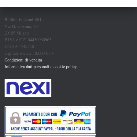
Biblion Edizioni SRL
Via G. Govone, 70
20155 Milano
P.IVA e C.F. 04430980963
CCIAA 1747448
Capitale sociale 10.000 € i.v.
Condizioni di vendita
Informativa dati personali e cookie policy