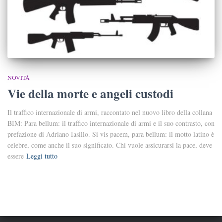
NOVITÀ
Vie della morte e angeli custodi
Il traffico internazionale di armi, raccontato nel nuovo libro della collana
BIM: Para bellum: il traffico internazionale di armi e il suo contrasto, con
prefazione di Adriano Iasillo. Si vis pacem, para bellum: il motto latino è
celebre, come anche il suo significato. Chi vuole assicurarsi la pace, deve
essere
Leggi tutto