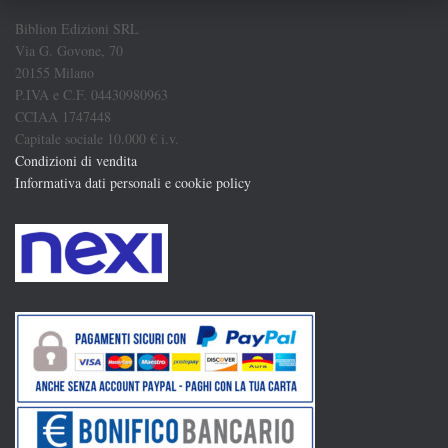
Biblion Edizioni SRL
Via G. Govone, 70
20155 Milano
P.IVA e C.F. 04430980963
CCIAA 1747448
Capitale sociale 10.000 € i.v.
Condizioni di vendita
Informativa dati personali e cookie policy