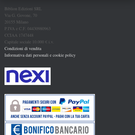
Biblion Edizioni SRL
Via G. Govone, 70
20155 Milano
P.IVA e C.F. 04430980963
CCIAA 1747448
Capitale sociale 10.000 € i.v.
Condizioni di vendita
Informativa dati personali e cookie policy