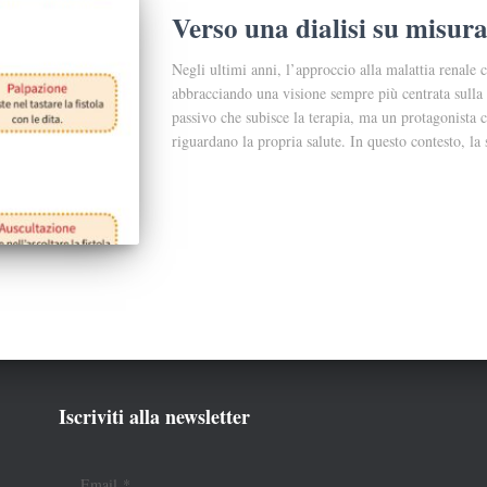
Verso una dialisi su misur
Negli ultimi anni, l’approccio alla malattia renale
abbracciando una visione sempre più centrata sulla 
passivo che subisce la terapia, ma un protagonista 
riguardano la propria salute. In questo contesto, la 
Iscriviti alla newsletter
Email
*