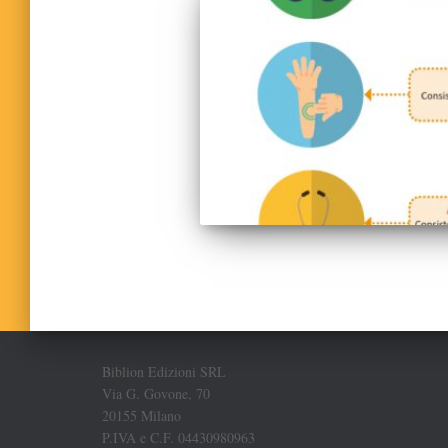
Biblion Edizioni SRL
Via G. Govone, 70
20155 Milano
P.IVA e C.F. 04430980963