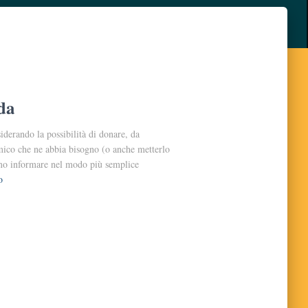
da
iderando la possibilità di donare, da
amico che ne abbia bisogno (o anche metterlo
mo informare nel modo più sempli­ce
o