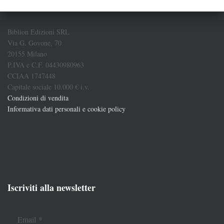
Biblion Edizioni SRL
Via G. Govone, 70
20155 Milano
P.IVA e C.F. 04430980963
CCIAA 1747448
Capitale sociale 10.000 € i.v.
Condizioni di vendita
Informativa dati personali e cookie policy
Iscriviti alla newsletter
Email
*