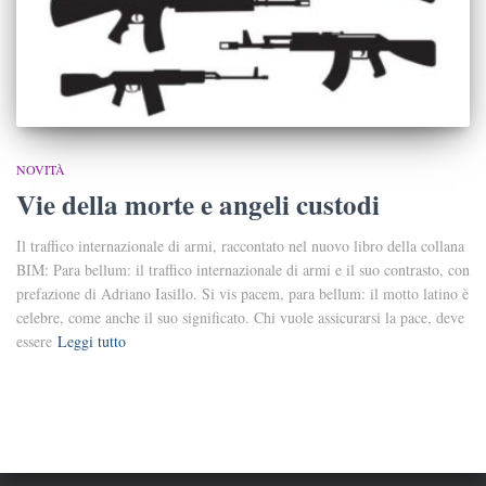
NOVITÀ
Vie della morte e angeli custodi
Il traffico internazionale di armi, raccontato nel nuovo libro della collana
BIM: Para bellum: il traffico internazionale di armi e il suo contrasto, con
prefazione di Adriano Iasillo. Si vis pacem, para bellum: il motto latino è
celebre, come anche il suo significato. Chi vuole assicurarsi la pace, deve
essere
Leggi tutto