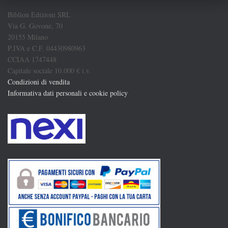
Biblion Edizioni SRL
Via G. Govone, 70
20155 Milano
P.IVA e C.F. 04430980963
CCIAA 1747448
Capitale sociale 10.000 € i.v.
Condizioni di vendita
Informativa dati personali e cookie policy