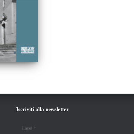
Iscriviti alla newsletter
Email
*