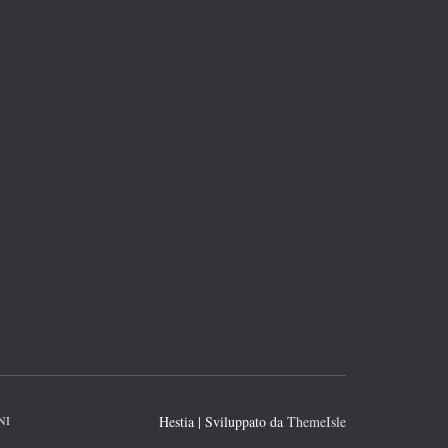
NI
Hestia | Sviluppato da
ThemeIsle