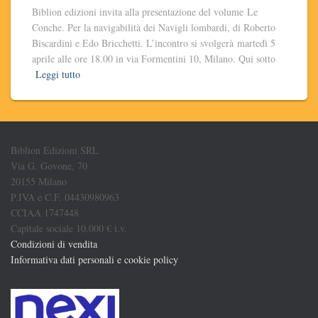
Biblion edizioni invita alla presentazione del volume Le
Conche. Per la navigabilità dei Navigli lombardi, di Roberto
Biscardini e Edo Bricchetti. L’incontro si svolgerà martedì 5
aprile alle ore 18.00 in via Formentini 10, Milano. Qui sotto
Leggi tutto
Biblion Edizioni SRL
Via G. Govone, 70
20155 Milano
P.IVA e C.F. 04430980963
CCIAA 1747448
Capitale sociale 10.000 € i.v.
Condizioni di vendita
Informativa dati personali e cookie policy