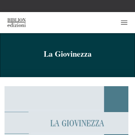
N
A
V
I
G
La Giovinezza
A
Z
I
O
N
E
T
O
G
G
L
E