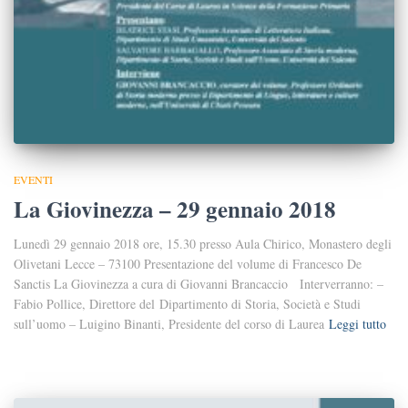
EVENTI
La Giovinezza – 29 gennaio 2018
Lunedì 29 gennaio 2018 ore, 15.30 presso Aula Chirico, Monastero degli
Olivetani Lecce – 73100 Presentazione del volume di Francesco De
Sanctis La Giovinezza a cura di Giovanni Brancaccio Interverranno: –
Fabio Pollice, Direttore del Dipartimento di Storia, Società e Studi
sull’uomo – Luigino Binanti, Presidente del corso di Laurea
Leggi tutto