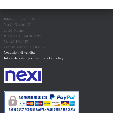
Biblion Edizioni SRL
Via G. Govone, 70
20155 Milano
P.IVA e C.F. 04430980963
CCIAA 1747448
Capitale sociale 10.000 € i.v.
Condizioni di vendita
Informativa dati personali e cookie policy