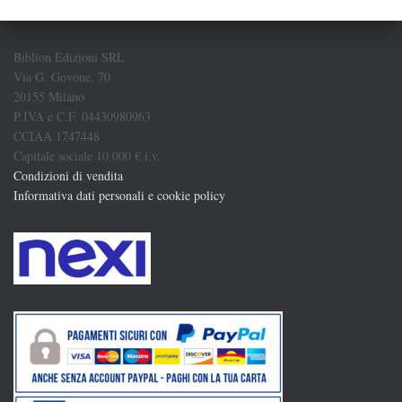
Biblion Edizioni SRL
Via G. Govone, 70
20155 Milano
P.IVA e C.F. 04430980963
CCIAA 1747448
Capitale sociale 10.000 € i.v.
Condizioni di vendita
Informativa dati personali e cookie policy