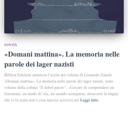
NOVITÀ
«Domani mattina». La memoria nelle
parole dei lager nazisti
Biblion Edizioni annuncia l’uscita del volume di Leonardo Zanchi
«Domani mattina». La memoria nelle parole dei lager nazisti, sesto
volume della collana “Il debol parere”. «Cercare di comprendere un
fenomeno, un modo di vita, un mondo scomparso, attraverso la lingua
che vi fu usata non è cosa nuova» scriveva nel
Leggi tutto