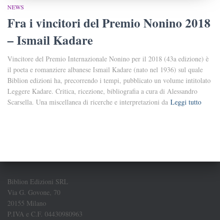
NEWS
Fra i vincitori del Premio Nonino 2018
– Ismail Kadare
Vincitore del Premio Internazionale Nonino per il 2018 (43a edizione) è
il poeta e romanziere albanese Ismail Kadare (nato nel 1936) sul quale
Biblion edizioni ha, precorrendo i tempi, pubblicato un volume intitolato
Leggere Kadare. Critica, ricezione, bibliografia a cura di Alessandro
Scarsella. Una miscellanea di ricerche e interpretazioni da
Leggi tutto
Biblion Edizioni SRL
Via G. Govone, 70
20155 Milano
P.IVA e C.F. 04430980963