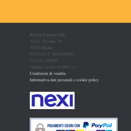
Biblion Edizioni SRL
Via G. Govone, 70
20155 Milano
P.IVA e C.F. 04430980963
CCIAA 1747448
Capitale sociale 10.000 € i.v.
Condizioni di vendita
Informativa dati personali e cookie policy