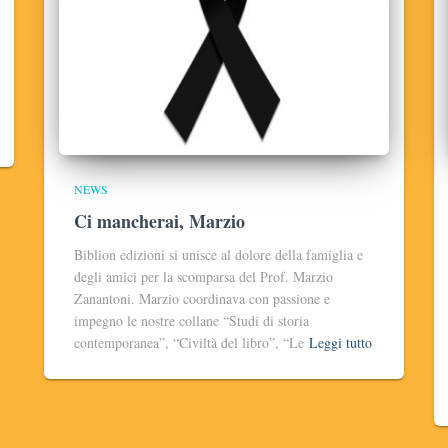
NEWS
Ci mancherai, Marzio
Biblion edizioni si unisce al dolore della famiglia e
degli amici per la scomparsa del Prof. Marzio
Zanantoni. Marzio coordinava con passione e
impegno le nostre collane “Studi di storia
contemporanea”, “Civiltà del libro”, “Le
Leggi tutto