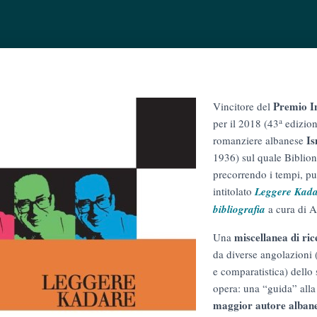
Premio I
Vincitore del
a
per il 2018 (43
edizione
Is
romanziere albanese
1936) sul quale Biblion
precorrendo i tempi, p
intitolato
Leggere Kadar
bibliografia
a cura di A
miscellanea di ric
Una
da diverse angolazioni (
e comparatistica) dello 
opera: una “guida” all
maggior autore alban