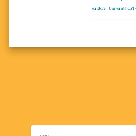
scrittore
Università Ca'F
NEWS