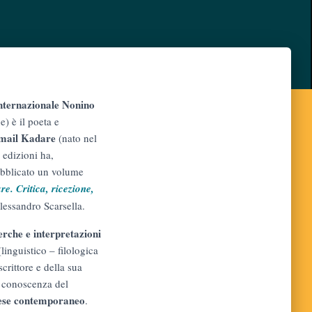
nternazionale Nonino
) è il poeta e
mail Kadare
(nato nel
 edizioni ha,
ubblicato un volume
e. Critica, ricezione,
lessandro Scarsella.
erche e interpretazioni
linguistico – filologica
scrittore e della sua
a conoscenza del
ese contemporaneo
.