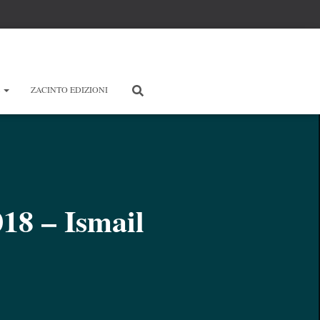
E
ZACINTO EDIZIONI
018 – Ismail