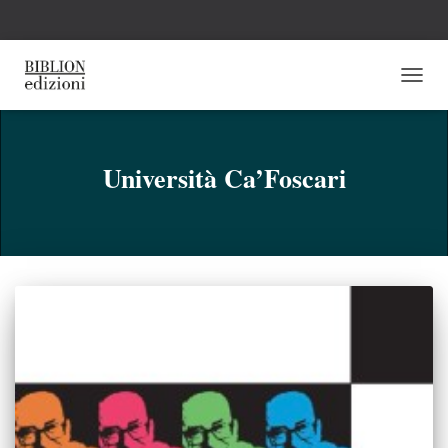
NAVI
TOGG
Università Ca’Foscari