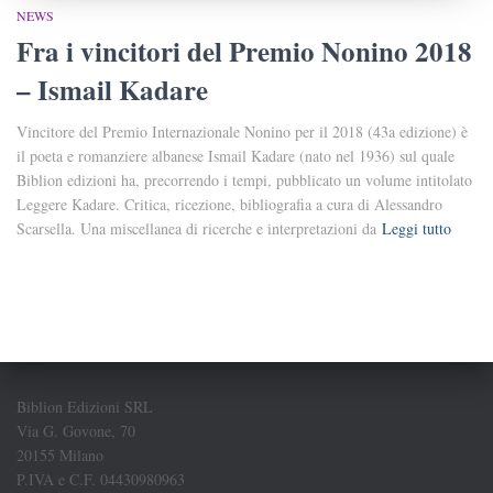
NEWS
Fra i vincitori del Premio Nonino 2018
– Ismail Kadare
Vincitore del Premio Internazionale Nonino per il 2018 (43a edizione) è
il poeta e romanziere albanese Ismail Kadare (nato nel 1936) sul quale
Biblion edizioni ha, precorrendo i tempi, pubblicato un volume intitolato
Leggere Kadare. Critica, ricezione, bibliografia a cura di Alessandro
Scarsella. Una miscellanea di ricerche e interpretazioni da
Leggi tutto
Biblion Edizioni SRL
Via G. Govone, 70
20155 Milano
P.IVA e C.F. 04430980963