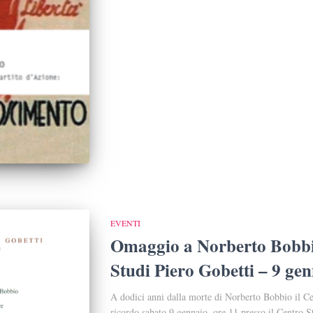
EVENTI
Omaggio a Norberto Bobbio
Studi Piero Gobetti – 9 ge
A dodici anni dalla morte di Norberto Bobbio il Cen
ricordo sabato 9 gennaio, ore 11 presso il Centro 