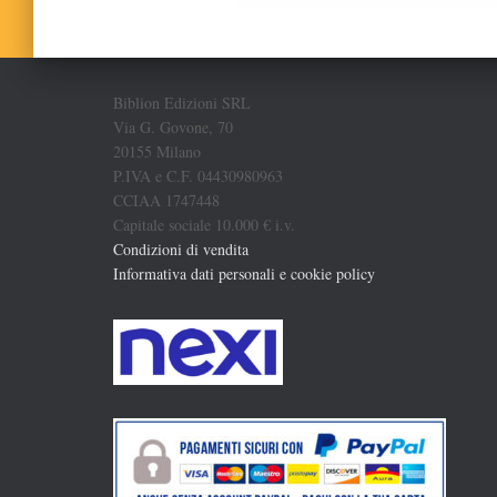
Biblion Edizioni SRL
Via G. Govone, 70
20155 Milano
P.IVA e C.F. 04430980963
CCIAA 1747448
Capitale sociale 10.000 € i.v.
Condizioni di vendita
Informativa dati personali e cookie policy