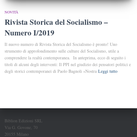
NOVITÀ
Rivista Storica del Socialismo –
Numero I/2019
Il nuovo numero di Rivista Storica del Socialismo è pronto! Uno
strumento di approfondimento sulle culture del Socialismo, utile a
comprendere la realtà contemporanea. In anteprima, ecco di seguito i
titoli di alcuni degli interventi: Il PPI nel giudizio dei pensatori politici e
degli storici contemporanei di Paolo Bagnoli «Nostra
Leggi tutto
Biblion Edizioni SRL
Via G. Govone, 70
20155 Milano