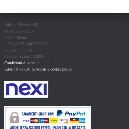
Biblion Edizioni SRL
Via G. Govone, 70
20155 Milano
P.IVA e C.F. 04430980963
CCIAA 1747448
Capitale sociale 10.000 € i.v.
Condizioni di vendita
Informativa dati personali e cookie policy