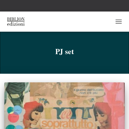
NAVI
TOGG
PJ set