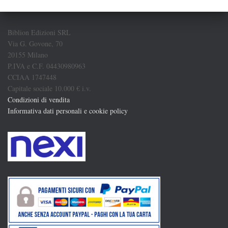
Biblion Edizioni SRL
Via G. Govone, 70
20155 Milano
P.IVA e C.F. 04430980963
CCIAA 1747448
Capitale sociale 10.000 € i.v.
Condizioni di vendita
Informativa dati personali e cookie policy