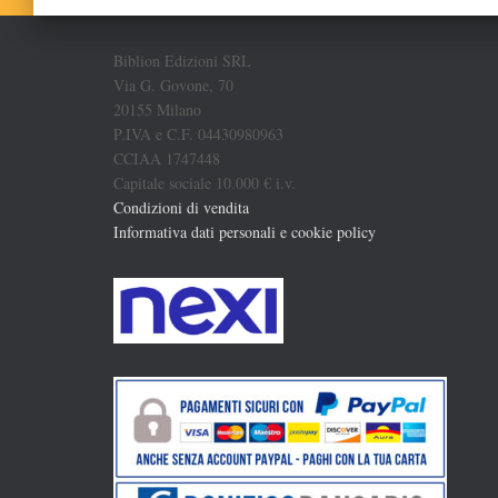
Biblion Edizioni SRL
Via G. Govone, 70
20155 Milano
P.IVA e C.F. 04430980963
CCIAA 1747448
Capitale sociale 10.000 € i.v.
Condizioni di vendita
Informativa dati personali e cookie policy