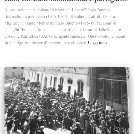
Nuova uscita nella collana “Archivi del Lavoro”: Italo Busetto,
sindacalista e partigiano (1915-1985), di Roberta Cairoli, Debora
Migliucci e Guido Montanari. Italo Busetto (1915-1985), nome di
battaglia “Franco”, fu comandante partigiano, ideatore delle Squadre
d’Azione Patriottica (SAP) e dirigente sindacale. Questo volume, basato
su una rigorosa ricerca d’archivio, ricostruisce il
Leggi tutto