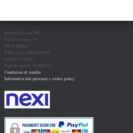
degli
articoli
Biblion Edizioni SRL
Via G. Govone, 70
20155 Milano
P.IVA e C.F. 04430980963
CCIAA 1747448
Capitale sociale 10.000 € i.v.
Condizioni di vendita
Informativa dati personali e cookie policy