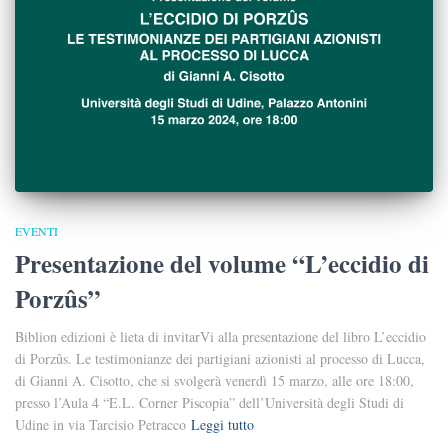
EVENTI
Presentazione del volume “L’eccidio di
Porzûs”
Biblion edizioni è lieta di invitarVi alla presentazione del libro L’eccidio
di Porzûs. Le testimonianze dei partigiani azionisti al processo di Lucca,
di Gianni A. Cisotto, che si svolgerà venerdì 15 marzo, alle ore 18:00,
presso l’Aula 4 “E.L. Corner Piscopia” dell’Università degli Studi di
Udine in via Tarcisio Petracco
Leggi tutto