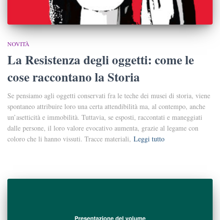
NOVITÀ
La Resistenza degli oggetti: come le
cose raccontano la Storia
Se pensiamo agli oggetti conservati fra le teche dei musei di storia, viene
spontaneo attribuire loro una certa attendibilità ma, al contempo, anche
un’asetticità e immobilità. Tuttavia, se esposti, raccontati e maneggiati
dalle persone, il loro valore evocativo aumenta, grazie al legame con
coloro che li hanno vissuti. Tracce materiali,
Leggi tutto