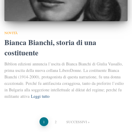
NOVITÀ
Bianca Bianchi, storia di una
costituente
Biblion edizioni annuncia l’uscita di Bianca Bianchi di Giulia Vassallo,
prima uscita della nuova collana LibereDonne. La costituente Bianca
Bianchi (1914-2000), protagonista di questa narrazione, fu una donna
eccezionale. Perché fu antifascista coraggiosa, tanto da preferire l’esilio
in Bulgaria alla soggezione intellettuale al diktat del regime; perché fu
militante attiva
Leggi tutto
Paginazione
1
2
SUCCESSIVI