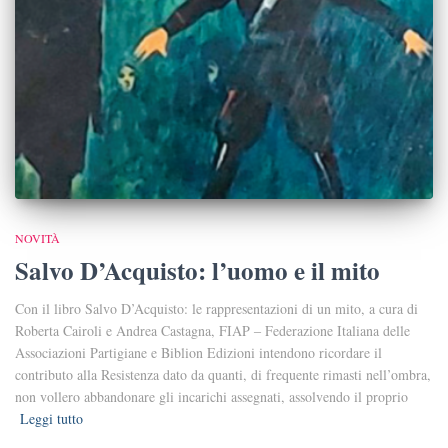
NOVITÀ
Salvo D’Acquisto: l’uomo e il mito
Con il libro Salvo D’Acquisto: le rappresentazioni di un mito, a cura di
Roberta Cairoli e Andrea Castagna, FIAP ‒ Federazione Italiana delle
Associazioni Partigiane e Biblion Edizioni intendono ricordare il
contributo alla Resistenza dato da quanti, di frequente rimasti nell’ombra,
non vollero abbandonare gli incarichi assegnati, assolvendo il proprio
Leggi tutto