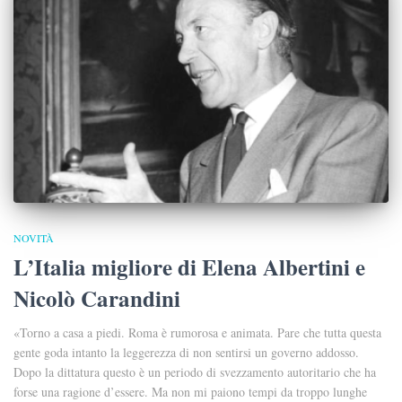
NOVITÀ
L’Italia migliore di Elena Albertini e
Nicolò Carandini
«Torno a casa a piedi. Roma è rumorosa e animata. Pare che tutta questa
gente goda intanto la leggerezza di non sentirsi un governo addosso.
Dopo la dittatura questo è un periodo di svezzamento autoritario che ha
forse una ragione d’essere. Ma non mi paiono tempi da troppo lunghe