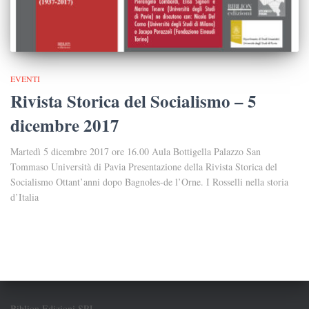
EVENTI
Rivista Storica del Socialismo – 5
dicembre 2017
Martedì 5 dicembre 2017 ore 16.00 Aula Bottigella Palazzo San
Tommaso Università di Pavia Presentazione della Rivista Storica del
Socialismo Ottant’anni dopo Bagnoles-de l’Orne. I Rosselli nella storia
d’Italia
Biblion Edizioni SRL