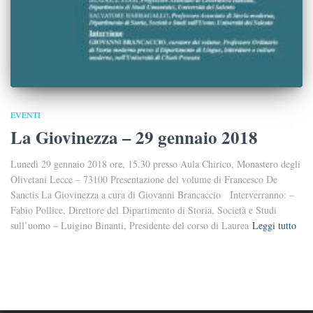
EVENTI
La Giovinezza – 29 gennaio 2018
Lunedì 29 gennaio 2018 ore, 15.30 presso Aula Chirico, Monastero degli
Olivetani Lecce – 73100 Presentazione del volume di Francesco De
Sanctis La Giovinezza a cura di Giovanni Brancaccio Interverranno: –
Fabio Pollice, Direttore del Dipartimento di Storia, Società e Studi
sull’uomo – Luigino Binanti, Presidente del corso di Laurea
Leggi tutto