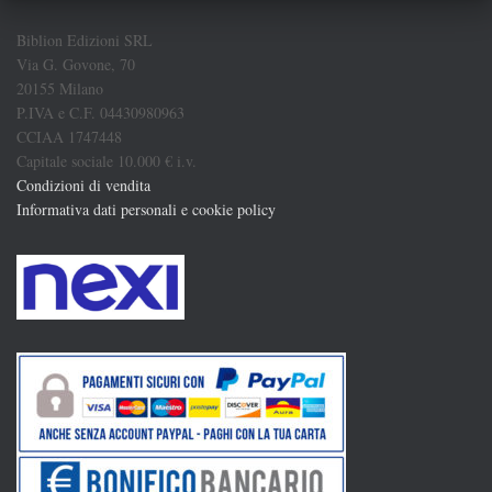
Biblion Edizioni SRL
Via G. Govone, 70
20155 Milano
P.IVA e C.F. 04430980963
CCIAA 1747448
Capitale sociale 10.000 € i.v.
Condizioni di vendita
Informativa dati personali e cookie policy