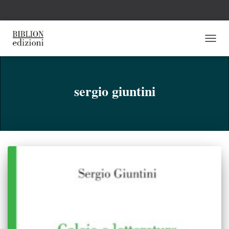
NAVI
TOGG
sergio giuntini