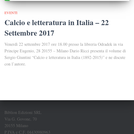
EVENTI
Calcio e letteratura in Italia – 22
Settembre 2017
Venerdì 22 settembre 2017 ore 18.00 presso la libreria Odradek in via
Principe Eugenio, 28 20155 – Milano Dario Ricci presenta il volume di
Sergio Giuntini “Calcio e letteratura in Italia (1892-2015)” e ne discute
con l’autore.
Biblion Edizioni SRL
Via G. Govone, 70
20155 Milano
P.IVA e C.F. 04430980963