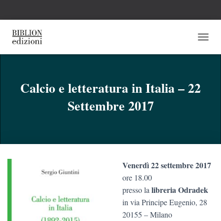
N
A
V
I
G
Calcio e letteratura in Italia – 22
A
Settembre 2017
Z
I
O
N
E
T
O
Venerdì 22 settembre 2017
G
G
ore 18.00
L
libreria Odradek
presso la
E
in via Principe Eugenio, 28
20155 – Milano