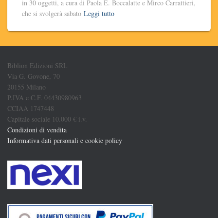
in 30 oggetti, a cura di Paola E. Boccalatte e Mirco Carrattieri,
che si svolgerà sabato
Leggi tutto
Biblion Edizioni SRL
Via G. Govone, 70
20155 Milano
P.IVA e C.F. 04430980963
CCIAA 1747448
Capitale sociale 10.000 € i.v.
Condizioni di vendita
Informativa dati personali e cookie policy