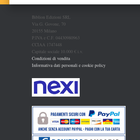
Biblion Edizioni SRL
Via G. Govone, 70
20155 Milano
P.IVA e C.F. 04430980963
CCIAA 1747448
Capitale sociale 10.000 € i.v.
Condizioni di vendita
Informativa dati personali e cookie policy