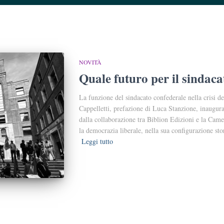
NOVITÀ
Quale futuro per il sindaca
La funzione del sindacato confederale nella crisi d
Cappelletti, prefazione di Luca Stanzione, inaugura
dalla collaborazione tra Biblion Edizioni e la Cam
la democrazia liberale, nella sua configurazione sto
Leggi tutto