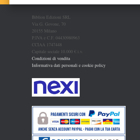
Biblion Edizioni SRL
Via G. Govone, 70
20155 Milano
P.IVA e C.F. 04430980963
CCIAA 1747448
Capitale sociale 10.000 € i.v.
Condizioni di vendita
Informativa dati personali e cookie policy