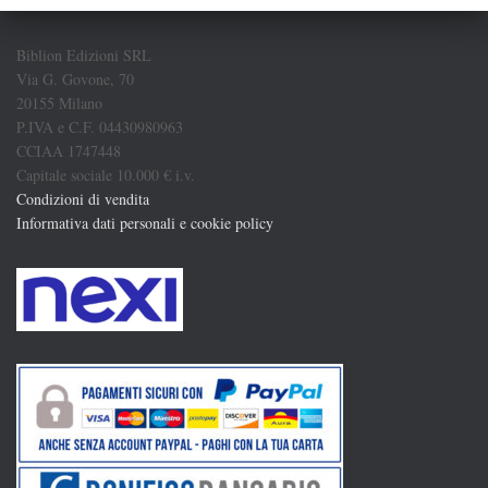
Biblion Edizioni SRL
Via G. Govone, 70
20155 Milano
P.IVA e C.F. 04430980963
CCIAA 1747448
Capitale sociale 10.000 € i.v.
Condizioni di vendita
Informativa dati personali e cookie policy