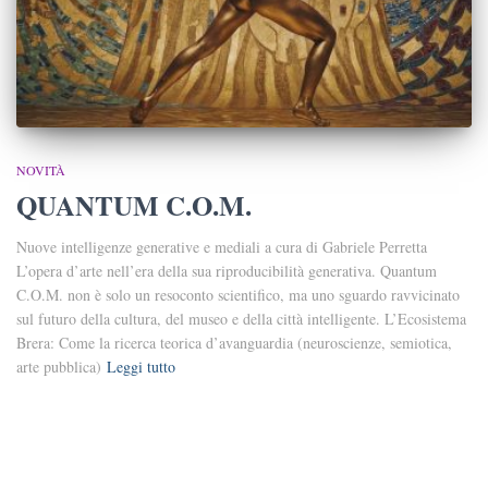
NOVITÀ
QUANTUM C.O.M.
Nuove intelligenze generative e mediali a cura di Gabriele Perretta
L’opera d’arte nell’era della sua riproducibilità generativa. Quantum
C.O.M. non è solo un resoconto scientifico, ma uno sguardo ravvicinato
sul futuro della cultura, del museo e della città intelligente. L’Ecosistema
Brera: Come la ricerca teorica d’avanguardia (neuroscienze, semiotica,
arte pubblica)
Leggi tutto