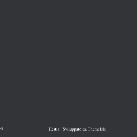
NI
Hestia | Sviluppato da
ThemeIsle