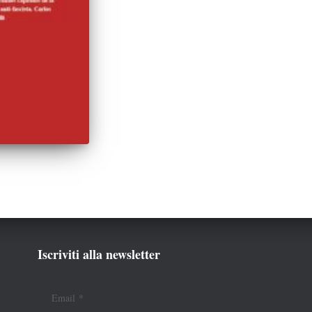
Iscriviti alla newsletter
Email
*