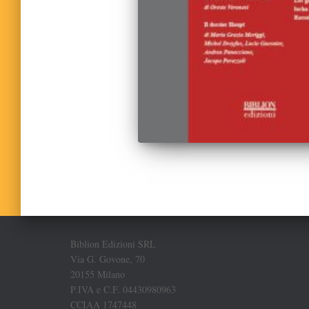
Biblion Edizioni SRL
Via G. Govone, 70
20155 Milano
P.IVA e C.F. 04430980963
CCIAA 1747448