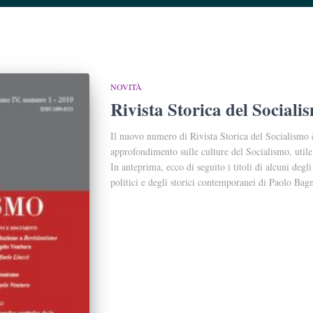
NOVITÀ
Rivista Storica del Social
Il nuovo numero di Rivista Storica del Socialismo
approfondimento sulle culture del Socialismo, uti
In anteprima, ecco di seguito i titoli di alcuni degli
politici e degli storici contemporanei di Paolo Bag