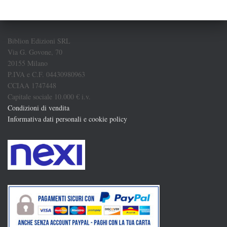
Biblion Edizioni SRL
Via G. Govone, 70
20155 Milano
P.IVA e C.F. 04430980963
CCIAA 1747448
Capitale sociale 10.000 € i.v.
Condizioni di vendita
Informativa dati personali e cookie policy