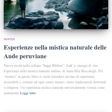
NOVITÀ
Esperienze nella mistica naturale delle
Ande peruviane
Nuova uscita nella collana “Saggi Biblion”: Salk’a: energia di vita.
Esperienze nella mistica naturale andina, di Anna Rita Boccafogli. Per
“mistica” in questo libro si vuole intendere un tipo di esperienza
accessibile e comune ad ogni essere umano, senza implicazioni dottrinali
o religiose. Un’esperienza mistica naturale universalmente vissuta come
sentimento
Leggi tutto