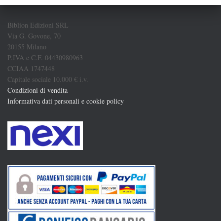
Biblion Edizioni SRL
Via G. Govone, 70
20155 Milano
P.IVA e C.F. 04430980963
CCIAA 1747448
Capitale sociale 10.000 € i.v.
Condizioni di vendita
Informativa dati personali e cookie policy