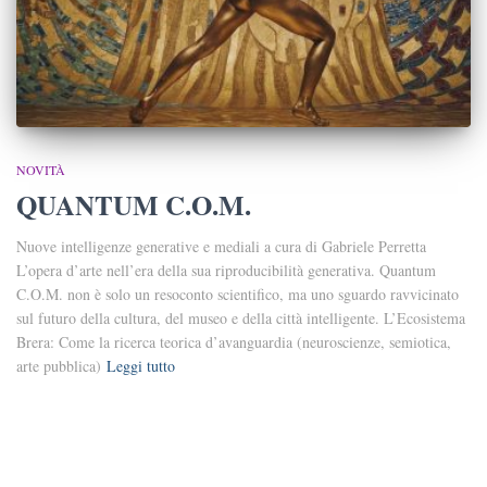
NOVITÀ
QUANTUM C.O.M.
Nuove intelligenze generative e mediali a cura di Gabriele Perretta
L’opera d’arte nell’era della sua riproducibilità generativa. Quantum
C.O.M. non è solo un resoconto scientifico, ma uno sguardo ravvicinato
sul futuro della cultura, del museo e della città intelligente. L’Ecosistema
Brera: Come la ricerca teorica d’avanguardia (neuroscienze, semiotica,
arte pubblica)
Leggi tutto