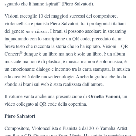
sguardo che li hanno ispirati” (Piero Salvatori)
.
Visioni raccoglie 10 dei maggiori successi del compositore,
violoncellista e pianista Piero Salvatori, tra i protagonisti italiani
del genere
new classic
. I brani si possono ascoltare in streaming
inquadrando con lo smartphone un QR code, preceduto da un
breve testo che racconta la storia che lo ha ispirato. Visioni – QR
®
Concert
dunque è un libro ma non è solo un libro; è un album
musicale ma non è di plastica; è musica ma non è solo musica; è
un emozionante dialogo e incontro tra la carta stampata, la musica
e la creatività delle nuove tecnologie. Anche la grafica che fa da
sfondo ai brani sul web è stata realizzata dall’autore.
Ornella Vanoni
Il volume vanta anche una presentazione di
, un
video collegato al QR code della copertina.
Piero Salvatori
Compositore, Violoncellista e Pianista è dal 2016 Yamaha Artist
con il suo CD
Flyaway
per Sony Music. Ha scritto le musiche per