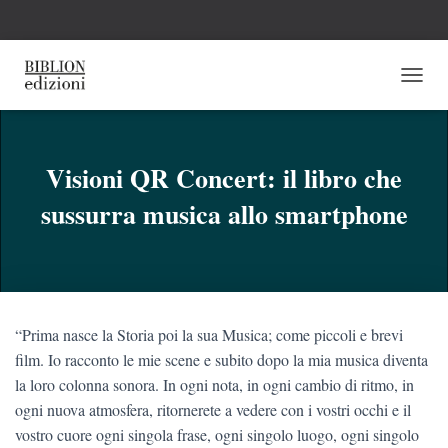
N
A
V
I
G
Visioni QR Concert: il libro che
A
sussurra musica allo smartphone
Z
I
O
N
E
T
O
“Prima nasce la Storia poi la sua Musica; come piccoli e brevi
G
G
film. Io racconto le mie scene e subito dopo la mia musica diventa
L
la loro colonna sonora. In ogni nota, in ogni cambio di ritmo, in
E
ogni nuova atmosfera, ritornerete a vedere con i vostri occhi e il
vostro cuore ogni singola frase, ogni singolo luogo, ogni singolo