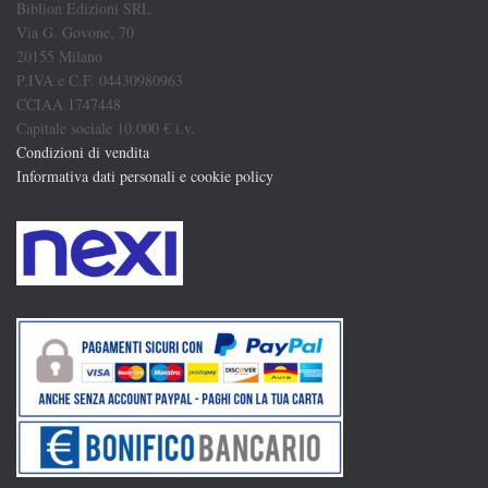
Biblion Edizioni SRL
Via G. Govone, 70
20155 Milano
P.IVA e C.F. 04430980963
CCIAA 1747448
Capitale sociale 10.000 € i.v.
Condizioni di vendita
Informativa dati personali e cookie policy