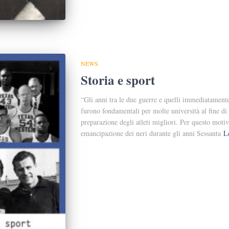
NEWS
Storia e sport
“Gli anni tra le due guerre e quelli immediatamente
furono fondamentali per molte università al fine di 
preparazione degli atleti migliori. Per questo moti
emancipazione dei neri durante gli anni Sessanta
L