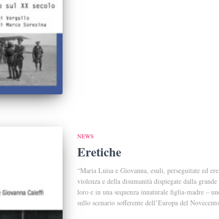
NEWS
Eretiche
“Maria Luisa e Giovanna, esuli, perseguitate ed eret
violenza e della disumanità dispiegate dalla grande S
loro e in una sequenza innaturale figlia-madre – uno
sullo scenario sofferente dell’Europa del Novecent