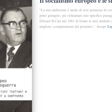
Il socialismo europeo e le 
“La mia ambizione è anche di aver permesso di comp
poter giungere, per richiamare uno specifico passagg
Edward H.Carr nel 1961 di fronte ai suoi studenti 
migliore «comprensione del presente»”. Jacopo
Leg