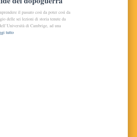
sfide del dopoguerra
rendere il passato così da poter così da
io delle sei lezioni di storia tenute da
dell’Università di Cambrige, ad una
gi tutto