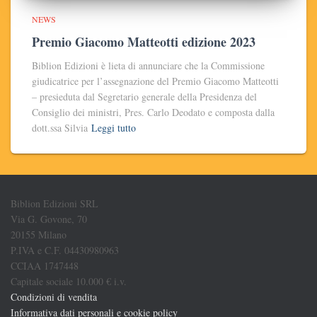
NEWS
Premio Giacomo Matteotti edizione 2023
Biblion Edizioni è lieta di annunciare che la Commissione
giudicatrice per l’assegnazione del Premio Giacomo Matteotti
– presieduta dal Segretario generale della Presidenza del
Consiglio dei ministri, Pres. Carlo Deodato e composta dalla
dott.ssa Silvia
Leggi tutto
Biblion Edizioni SRL
Via G. Govone, 70
20155 Milano
P.IVA e C.F. 04430980963
CCIAA 1747448
Capitale sociale 10.000 € i.v.
Condizioni di vendita
Informativa dati personali e cookie policy