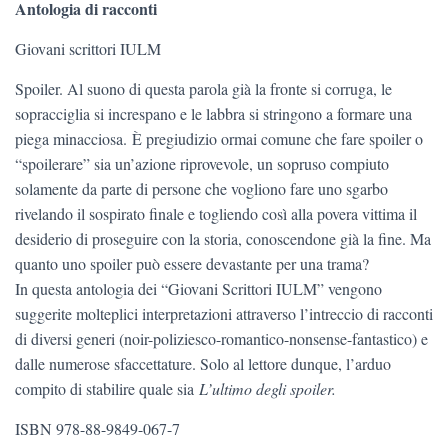
Antologia di racconti
Giovani scrittori IULM
Spoiler. Al suono di questa parola già la fronte si corruga, le
sopracciglia si increspano e le labbra si stringono a formare una
piega minacciosa. È pregiudizio ormai comune che fare spoiler o
“spoilerare” sia un’azione riprovevole, un sopruso compiuto
solamente da parte di persone che vogliono fare uno sgarbo
rivelando il sospirato finale e togliendo così alla povera vittima il
desiderio di proseguire con la storia, conoscendone già la fine. Ma
quanto uno spoiler può essere devastante per una trama?
In questa antologia dei “Giovani Scrittori IULM” vengono
suggerite molteplici interpretazioni attraverso l’intreccio di racconti
di diversi generi (noir-poliziesco-romantico-nonsense-fantastico) e
dalle numerose sfaccettature. Solo al lettore dunque, l’arduo
compito di stabilire quale sia
L’ultimo degli spoiler.
ISBN 978-88-9849-067-7