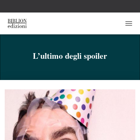
N
A
V
I
G
L’ultimo degli spoiler
A
Z
I
O
N
E
T
O
G
G
L
E