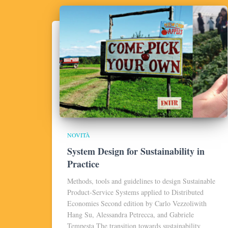
NOVITÀ
System Design for Sustainability in
Practice
Methods, tools and guidelines to design Sustainable
Product-Service Systems applied to Distributed
Economies Second edition by Carlo Vezzoliwith
Hang Su, Alessandra Petrecca, and Gabriele
Tempesta The transition towards sustainability