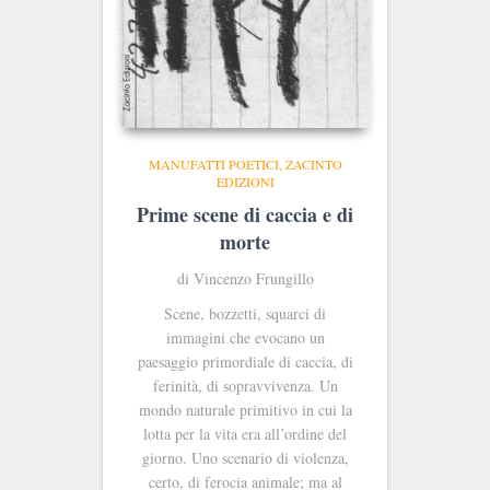
MANUFATTI POETICI
ZACINTO
EDIZIONI
Prime scene di caccia e di
morte
di Vincenzo Frungillo
Scene, bozzetti, squarci di
immagini che evocano un
paesaggio primordiale di caccia, di
ferinità, di sopravvivenza. Un
mondo naturale primitivo in cui la
lotta per la vita era all’ordine del
giorno. Uno scenario di violenza,
certo, di ferocia animale; ma al