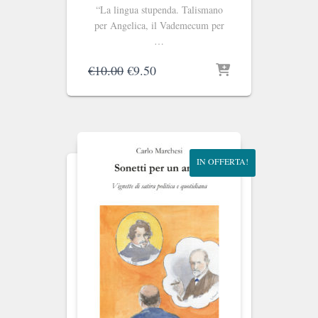
“La lingua stupenda. Talismano
per Angelica, il Vademecum per
…
Il
Il
€
10.00
€
9.50
prezzo
prezzo
originale
attuale
era:
è:
€10.00.
€9.50.
IN OFFERTA!