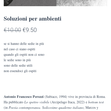
Soluzioni per ambienti
Il
Il
€
10.00
€
9.50
prezzo
prezzo
se si hanno delle sedie in più
originale
attuale
nel caso ci siano ospiti
quando gli ospiti non ci sono
era:
è:
le sedie sono in più
sono delle sedie utili
€10.00.
€9.50.
non essendoci gli ospiti
Antonio Francesco Perozzi
(Subiaco, 1994) vive in provincia di Roma.
Ha pubblicato
Lo spettro visibile
(Arcipelago Itaca, 2022) e
bottom text
(in
Poesia contemporanea. Sedicesimo quaderno italiano
, Marcos y