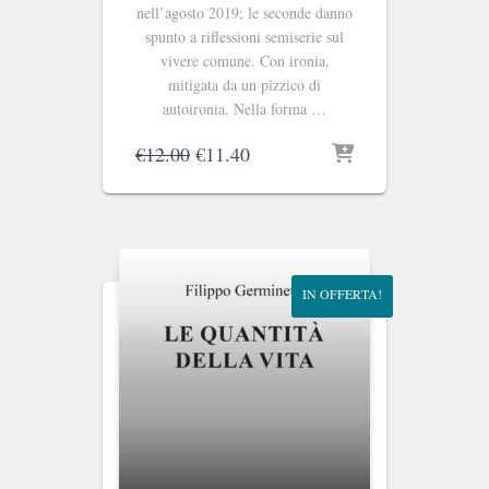
nell’agosto 2019; le seconde danno
spunto a riflessioni semiserie sul
vivere comune. Con ironia,
mitigata da un pizzico di
autoironia. Nella forma …
Il
Il
€
12.00
€
11.40
prezzo
prezzo
originale
attuale
era:
è:
€12.00.
€11.40.
IN OFFERTA!