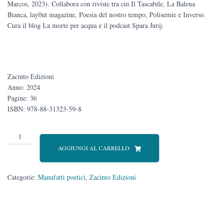
Marcos, 2023). Collabora con riviste tra cui Il Tascabile, La Balena
Bianca, lay0ut magazine, Poesia del nostro tempo, Polisemie e Inverso.
Cura il blog La morte per acqua e il podcast Spara Jurij.
Zacinto Edizioni
Anno: 2024
Pagine: 36
ISBN: 978-88-31323-59-8
Soluzioni
per
AGGIUNGI AL CARRELLO
ambienti
quantità
Categorie:
Manufatti poetici
,
Zacinto Edizioni