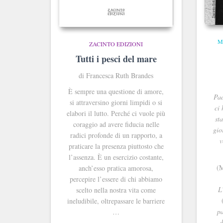
M
ZACINTO EDIZIONI
Tutti i pesci del mare
di Francesca Ruth Brandes
È sempre una questione di amore,
Pad
si attraversino giorni limpidi o si
ci
elabori il lutto. Perché ci vuole più
sta
coraggio ad avere fiducia nelle
gio
radici profonde di un rapporto, a
v
praticare la presenza piuttosto che
l’assenza. È un esercizio costante,
(M
anch’esso pratica amorosa,
percepire l’essere di chi abbiamo
L
scelto nella nostra vita come
ineludibile, oltrepassare le barriere
pa
…
d