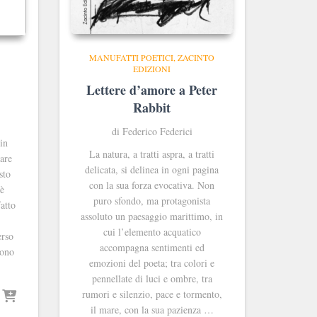
MANUFATTI POETICI
ZACINTO
EDIZIONI
Lettere d’amore a Peter
Rabbit
di Federico Federici
in
La natura, a tratti aspra, a tratti
are
delicata, si delinea in ogni pagina
sto
con la sua forza evocativa. Non
 è
puro sfondo, ma protagonista
fatto
assoluto un paesaggio marittimo, in
cui l’elemento acquatico
erso
accompagna sentimenti ed
gono
emozioni del poeta; tra colori e
pennellate di luci e ombre, tra
rumori e silenzio, pace e tormento,
il mare, con la sua pazienza …