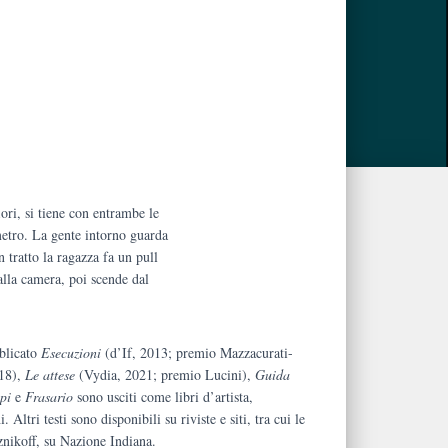
iori, si tiene con entrambe le
etro. La gente intorno guarda
n tratto la ragazza fa un pull
alla camera, poi scende dal
blicato
Esecuzioni
(d’If, 2013; premio Mazzacurati-
018),
Le attese
(Vydia, 2021; premio Lucini),
Guida
pi
e
Frasario
sono usciti come libri d’artista,
 Altri testi sono disponibili su riviste e siti, tra cui le
znikoff, su Nazione Indiana.