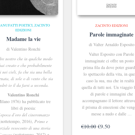
ANUFATTI POETICI
ZACINTO
ZACINTO EDIZIONI
EDIZIONI
Parole immaginate
Madame la vie
di Valter Arnaldo Esposito
di Valentino Ronchi
Valter Esposito con Parole
re nostro che in qualche modo
immaginate ci offre un posto 
 hai creato e che probabilmente
prima fila da dove poter guard
i nei cieli, fa che sia una bella
lo spettacolo della vita, in que
rnata, di sole o di vento che sia
caso la sua, ma che in realtà
edrò io il da farsi a seconda.
quella di tutti noi. Un viaggio 
di parole e immagini che
Valentino Ronchi
accompagnano il lettore attrav
ilano 1976) ha pubblicato tre
il prisma di emozioni che ven
libri di poesia:
messe a nudo e dalle …
’epoca d’oro del cineromanzo
(nottetempo, 2016),
Primo e
Il
Il
€
10.00
€
9.50
rziale resoconto di una storia
prezzo
prezzo
’amore
(nottetempo, 2017) e