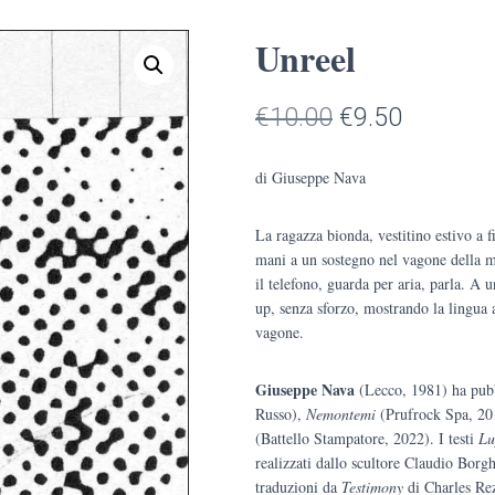
Unreel
Il
Il
€
10.00
€
9.50
prezzo
prezzo
di Giuseppe Nava
originale
attuale
La ragazza bionda, vestitino estivo a f
era:
è:
mani a un sostegno nel vagone della m
€10.00.
€9.50.
il telefono, guarda per aria, parla. A u
up, senza sforzo, mostrando la lingua 
vagone.
Giuseppe Nava
(Lecco, 1981) ha pub
Russo),
Nemontemi
(Prufrock Spa, 2
(Battello Stampatore, 2022). I testi
Lu
realizzati dallo scultore Claudio Borghi.
traduzioni da
Testimony
di Charles Re