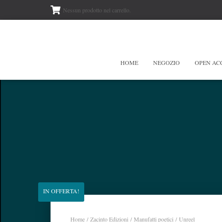
Nessun prodotto nel carrello.
HOME
NEGOZIO
OPEN AC
IN OFFERTA!
Home
/
Zacinto Edizioni
/
Manufatti poetici
/ Unreel