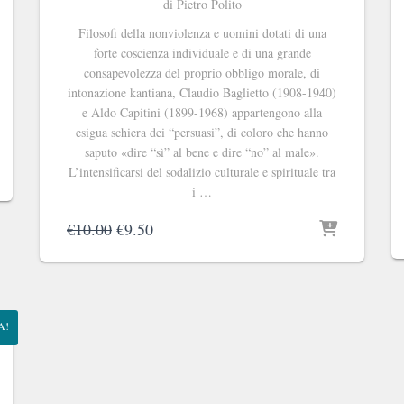
di Pietro Polito
Filosofi della nonviolenza e uomini dotati di una
forte coscienza individuale e di una grande
consapevolezza del proprio obbligo morale, di
intonazione kantiana, Claudio Baglietto (1908-1940)
e Aldo Capitini (1899-1968) appartengono alla
esigua schiera dei “persuasi”, di coloro che hanno
saputo «dire “sì” al bene e dire “no” al male».
L’intensificarsi del sodalizio culturale e spirituale tra
i …
Il
Il
€
10.00
€
9.50
prezzo
prezzo
originale
attuale
era:
è:
€10.00.
€9.50.
A!