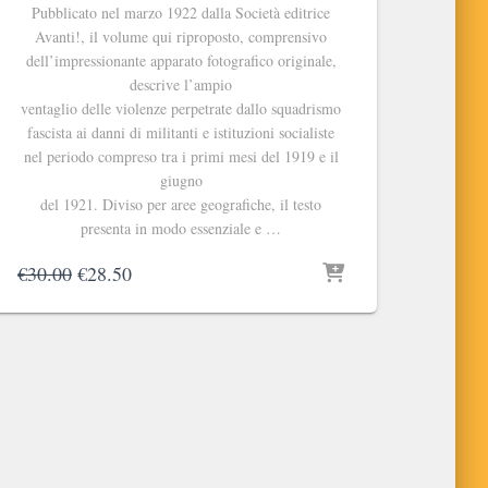
Pubblicato nel marzo 1922 dalla Società editrice
Avanti!, il volume qui riproposto, comprensivo
dell’impressionante apparato fotografico originale,
descrive l’ampio
ventaglio delle violenze perpetrate dallo squadrismo
fascista ai danni di militanti e istituzioni socialiste
nel periodo compreso tra i primi mesi del 1919 e il
giugno
del 1921. Diviso per aree geografiche, il testo
presenta in modo essenziale e …
Il
Il
€
30.00
€
28.50
prezzo
prezzo
originale
attuale
era:
è:
€30.00.
€28.50.