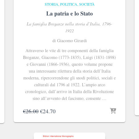
STORIA, POLITICA, SOCIETÀ
La patria e lo Stato
La famiglia Breganze nella storia d’Italia, 1796-
1922
di Giacomo Girardi
Attraverso le vite di tre componenti della famiglia
Breganze, Giacomo (1773-1835), Luigi (1831-1898)
e Giovanni (1866-1936), questo volume propone
una interessante rilettura della storia dell’Italia
moderna, ripercorrendone gli snodi politici, sociali e
culturali dal 1796 al 1922. L’ampio arco
cronologico, dall’arrivo in Italia della Rivoluzione
sino all’avvento del fascismo, consente …
Il
Il
€
26.00
€
24.70
prezzo
prezzo
originale
attuale
era:
è:
€26.00.
€24.70.