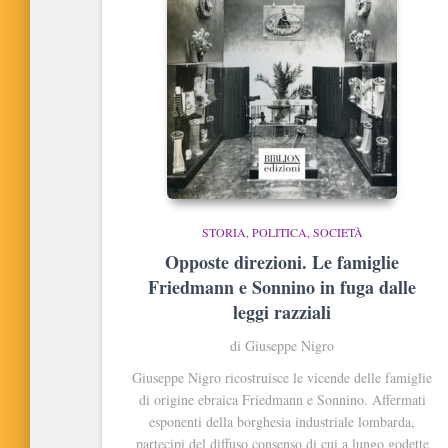
STORIA, POLITICA, SOCIETÀ
Opposte direzioni. Le famiglie
Friedmann e Sonnino in fuga dalle
leggi razziali
di Giuseppe Nigro
Giuseppe Nigro ricostruisce le vicende delle famiglie
di origine ebraica Friedmann e Sonnino. Affermati
esponenti della borghesia industriale lombarda,
partecipi del diffuso consenso di cui a lungo godette