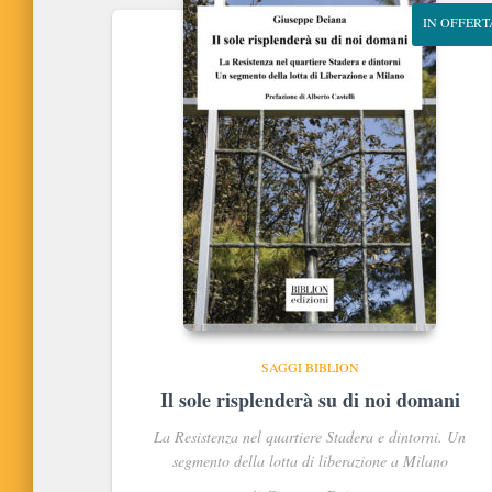
IN OFFERT
SAGGI BIBLION
Il sole risplenderà su di noi domani
La Resistenza nel quartiere Stadera e dintorni. Un
segmento della lotta di liberazione a Milano