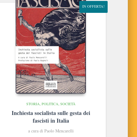
IN OFFERTA!
STORIA, POLITICA, SOCIETÀ
Inchiesta socialista sulle gesta dei
fascisti in Italia
a cura di Paolo Mencarelli