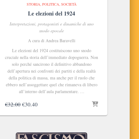
STORIA, POLITICA, SOCIETÀ
Le elezioni del 1924
Interpretazioni, protagonisti e dinamiche di uno
snodo epocale
A cura di Andrea Baravelli
Le elezioni del 1924 costituiscono uno snodo
cruciale nella storia dell’immediato dopoguerra. Non
solo perché sancirono il definitivo abbandono
dell’apertura nei confronti dei partiti e della realtà
della politica di massa, ma anche per il ruolo che
ebbero nell’assoggettare quel che rimaneva di libero
all’interno dell’aula parlamentare. …
Il
Il
€
32.00
€
30.40
prezzo
prezzo
originale
attuale
era:
è:
€32.00.
€30.40.