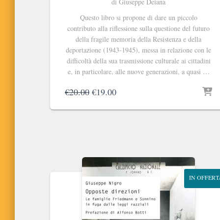
di Giuseppe Deiana
Questo libro si propone di dare un piccolo
contributo alla riflessione sulla questione del futuro
della fragile memoria della Resistenza e della
deportazione (1943-1945), messa in relazione con le
difficoltà della sua trasmissione culturale ai cittadini
e, in particolare, alle nuove generazioni, a quasi …
Il
Il
€
20.00
€
19.00
prezzo
prezzo
originale
attuale
era:
è:
€20.00.
€19.00.
IN OFFERT