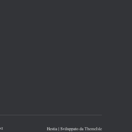
NI
Hestia | Sviluppato da
ThemeIsle