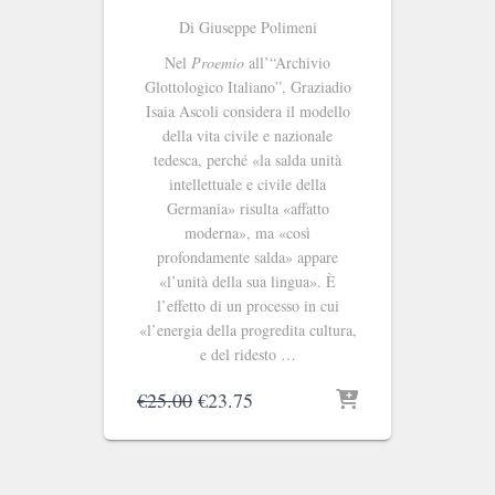
Di Giuseppe Polimeni
Nel
Proemio
all’“Archivio
Glottologico Italiano”, Graziadio
Isaia Ascoli considera il modello
della vita civile e nazionale
tedesca, perché «la salda unità
intellettuale e civile della
Germania» risulta «affatto
moderna», ma «così
profondamente salda» appare
«l’unità della sua lingua». È
l’effetto di un processo in cui
«l’energia della progredita cultura,
e del ridesto …
Il
Il
€
25.00
€
23.75
prezzo
prezzo
originale
attuale
era:
è:
€25.00.
€23.75.