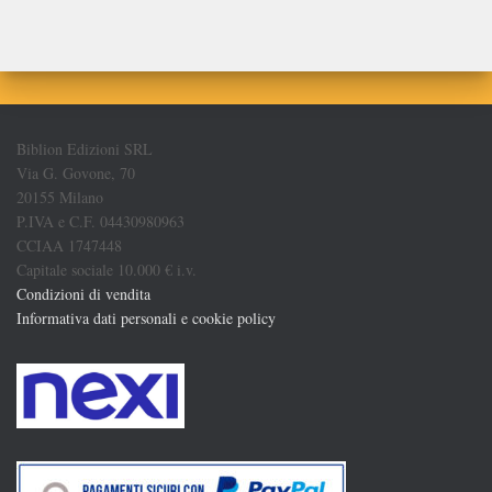
Biblion Edizioni SRL
Via G. Govone, 70
20155 Milano
P.IVA e C.F. 04430980963
CCIAA 1747448
Capitale sociale 10.000 € i.v.
Condizioni di vendita
Informativa dati personali e cookie policy