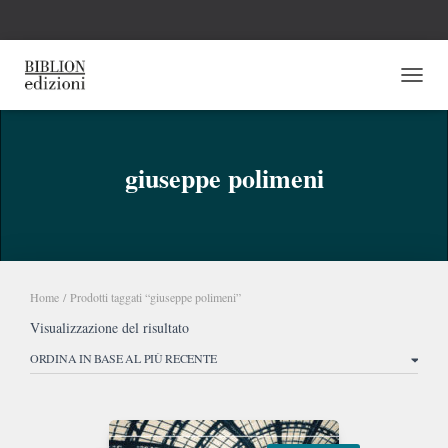
NAVI
giuseppe polimeni
Home
/ Prodotti taggati “giuseppe polimeni”
Visualizzazione del risultato