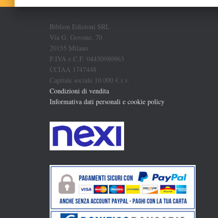
Biblion Edizioni SRL
Via G. Govone, 70
20155 Milano
P.IVA e C.F. 04430980963
CCIAA 1747448
Capitale sociale 10.000 € i.v.
Condizioni di vendita
Informativa dati personali e cookie policy