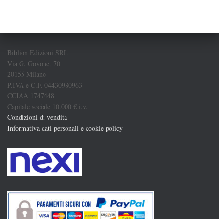
Biblion Edizioni SRL
Via G. Govone, 70
20155 Milano
P.IVA e C.F. 04430980963
CCIAA 1747448
Capitale sociale 10.000 € i.v.
Condizioni di vendita
Informativa dati personali e cookie policy