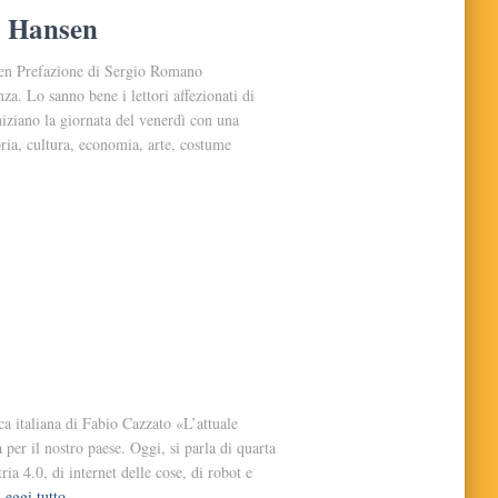
s Hansen
sen Prefazione di Sergio Romano
a. Lo sanno bene i lettori affezionati di
iniziano la giornata del venerdì con una
oria, cultura, economia, arte, costume
a italiana di Fabio Cazzato «L’attuale
er il nostro paese. Oggi, si parla di quarta
ia 4.0, di internet delle cose, di robot e
Leggi tutto