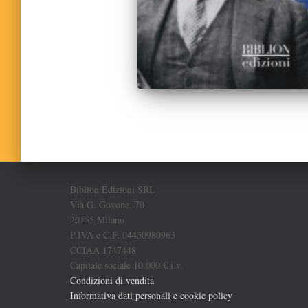
Biblion Edizioni SRL
Via G. Govone, 70
20155 Milano
P.IVA e C.F. 04430980963
CCIAA 1747448
Capitale sociale 10.000 € i.v.
Condizioni di vendita
Informativa dati personali e cookie policy