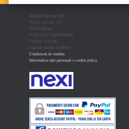
Biblion Edizioni SRL
Via G. Govone, 70
20155 Milano
P.IVA e C.F. 04430980963
CCIAA 1747448
Capitale sociale 10.000 € i.v.
Condizioni di vendita
Informativa dati personali e cookie policy