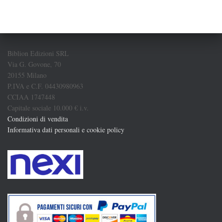
Biblion Edizioni SRL
Via G. Govone, 70
20155 Milano
P.IVA e C.F. 04430980963
CCIAA 1747448
Capitale sociale 10.000 € i.v.
Condizioni di vendita
Informativa dati personali e cookie policy