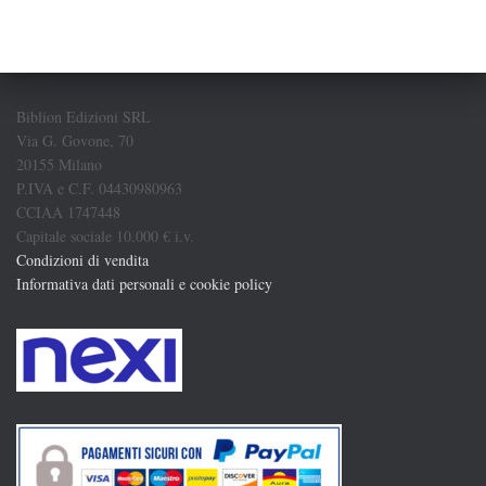
Biblion Edizioni SRL
Via G. Govone, 70
20155 Milano
P.IVA e C.F. 04430980963
CCIAA 1747448
Capitale sociale 10.000 € i.v.
Condizioni di vendita
Informativa dati personali e cookie policy