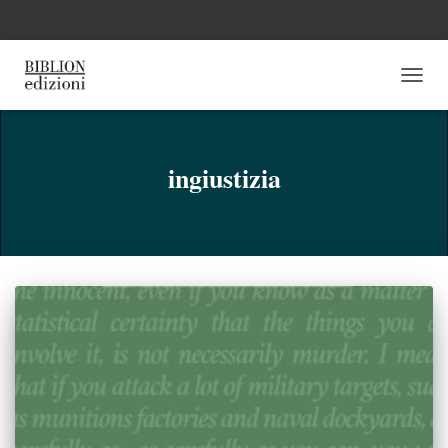
NAVI
TOGG
ingiustizia