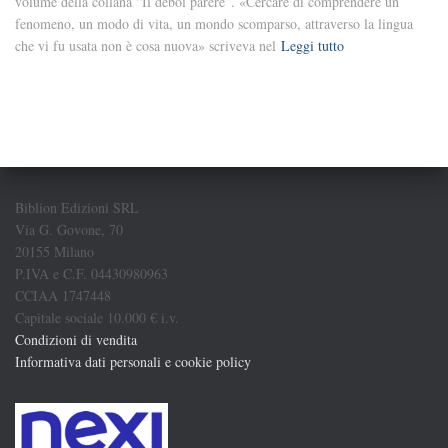
volume della collana “Il debol parere”. «Cercare di comprendere un
fenomeno, un modo di vita, un mondo scomparso, attraverso la lingua
che vi fu usata non è cosa nuova» scriveva nel
Leggi tutto
Biblion Edizioni SRL
Via G. Govone, 70
20155 Milano
P.IVA e C.F. 04430980963
CCIAA 1747448
Capitale sociale 10.000 € i.v.
Condizioni di vendita
Informativa dati personali e cookie policy